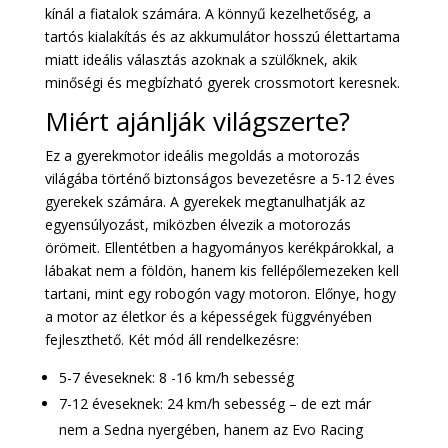
kínál a fiatalok számára. A könnyű kezelhetőség, a
tartós kialakítás és az akkumulátor hosszú élettartama
miatt ideális választás azoknak a szülőknek, akik
minőségi és megbízható gyerek crossmotort keresnek.
Miért ajánlják világszerte?
Ez a gyerekmotor ideális megoldás a motorozás
világába történő biztonságos bevezetésre a 5-12 éves
gyerekek számára. A gyerekek megtanulhatják az
egyensúlyozást, miközben élvezik a motorozás
örömeit. Ellentétben a hagyományos kerékpárokkal, a
lábakat nem a földön, hanem kis fellépőlemezeken kell
tartani, mint egy robogón vagy motoron. Előnye, hogy
a motor az életkor és a képességek függvényében
fejleszthető. Két mód áll rendelkezésre:
5-7 éveseknek: 8 -16 km/h sebesség
7-12 éveseknek: 24 km/h sebesség – de ezt már
nem a Sedna nyergében, hanem az Evo Racing