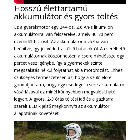
Hosszú élettartamú
akkumulátor és gyors töltés
Ez a gyerekmotor egy 24V-os, 2,6 Ah-s lítium-ion
akkumulátorral van felszerelve, amely 40-70 perc
üzemidőt biztosít. Az akkumulátor a vázba van
beépítve, így jól védett a külső hatásoktól. A cserélhető
akkumulátornak köszönhetően a csere mindössze egy
percet vesz igénybe, így a gyermekek szinte
megszakítás nélkül folytathatják a motorozást. Ehhez
szükséges természetesen az, hogy a szülő előre
gondoljon arra, hogy egy esetleges csere akkumulátor
vásárlásával ez minél könnyebben megvalósítható
legyen. A gyors, 2-3 órás töltési idő és a gázkarra
szerelt LED kijelző megkönnyíti az akkumulátor
állapotának követését.