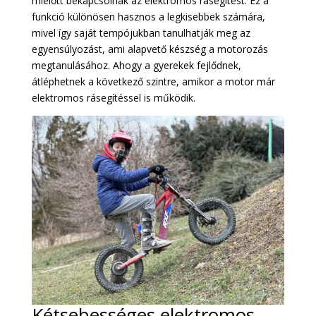
mielőtt bekapcsolnák az elektromos rásegítést. Ez a
funkció különösen hasznos a legkisebbek számára,
mivel így saját tempójukban tanulhatják meg az
egyensúlyozást, ami alapvető készség a motorozás
megtanulásához. Ahogy a gyerekek fejlődnek,
átléphetnek a következő szintre, amikor a motor már
elektromos rásegítéssel is működik.
Kétsebességes elektromos