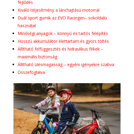
fejlődés
Kiváló teljesítmény a lánchajtású motorral
Duál sport gumik az EVO Racingen– sokoldalú
használat
Minőségi anyagok – könnyű és tartós felépítés
Hosszú akkumulátor élettartam és gyors töltés
Állítható felfüggesztés és hidraulikus fékek –
maximális biztonság
Állítható ülésmagasság – egyéni igényekre szabva
Összefoglalva