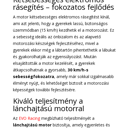
rásegítés – fokozatos fejlődés
A motor kétsebességes elektromos rásegítést kínál,
ami azt jelenti, hogy a gyerekek lassú, biztonságos
üzemmódban (15 km/h) kezdhetik el a motorozást. Ez
a sebesség ideális az önbizalom és az alapvető
motorozási készségek fejlesztéséhez, mivel a
gyerekek ekkor még a lábtartón pihentethetik a lábukat
és gyakorolhatják az egyensúlyozást. Miután
elsajátították a motor kezelését, a gyerekek
átkapcsolhatnak a gyorsabb,
30 km/h-s
sebességfokozatra
, amely már sokkal izgalmasabb
élményt nyújt, és lehetőséget biztosít a motorozási
képességek további fejlesztésére.
Kiváló teljesítmény a
lánchajtású motorral
Az
EVO Racing
megbízható teljesítményét a
lánchajtású motor
biztosítja, amely egyenletes és