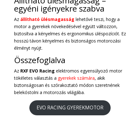
Állítható ülésmagasság –
egyéni igényekre szabva
Az
állítható ülésmagasság
lehetővé teszi, hogy a
motor a gyerekek növekedésével együtt változzon,
biztosítva a kényelmes és ergonomikus üléspozíciót. Ez
hosszú távon kényelmes és biztonságos motorozási
élményt nyújt.
Összefoglalva
Az
RXF EVO Racing
elektromos egyensúlyozó motor
tökéletes választás a
gyerekek számára
, akik
biztonságosan és szórakoztató módon szeretnének
belekóstolni a motorozás világába.
EVO RACING GYEREKMOTOR