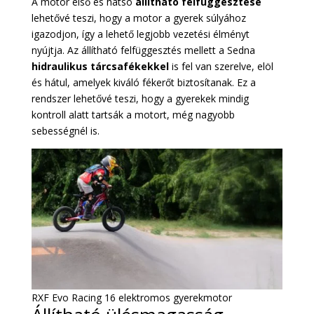
A motor első és hátsó
állítható felfüggesztése
lehetővé teszi, hogy a motor a gyerek súlyához
igazodjon, így a lehető legjobb vezetési élményt
nyújtja. Az állítható felfüggesztés mellett a Sedna
hidraulikus tárcsafékekkel
is fel van szerelve, elöl
és hátul, amelyek kiváló fékerőt biztosítanak. Ez a
rendszer lehetővé teszi, hogy a gyerekek mindig
kontroll alatt tartsák a motort, még nagyobb
sebességnél is.
RXF Evo Racing 16 elektromos gyerekmotor