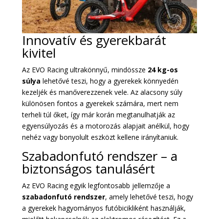
Innovatív és gyerekbarát
kivitel
Az EVO Racing ultrakönnyű, mindössze
24 kg-os
súlya
lehetővé teszi, hogy a gyerekek könnyedén
kezeljék és manőverezzenek vele. Az alacsony súly
különösen fontos a gyerekek számára, mert nem
terheli túl őket, így már korán megtanulhatják az
egyensúlyozás és a motorozás alapjait anélkül, hogy
nehéz vagy bonyolult eszközt kellene irányítaniuk.
Szabadonfutó rendszer – a
biztonságos tanulásért
Az EVO Racing egyik legfontosabb jellemzője a
szabadonfutó rendszer
, amely lehetővé teszi, hogy
a gyerekek hagyományos futóbicikliként használják,